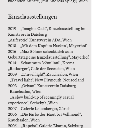
bildenden Künste, (mit Andreas Spiegl) Wien
Einzelausstellungen
2019 „Imagine Gaia“, Einzelausstellung im
Kunstverein Duisburg
„Asiferotic“ Kunstverein ADA, Wien
2018 „Mit dem Kopf im Nacken“, Mayerhof
2016 „Max Böhme schenkt sich zum
Geburtstag eine Einzelausstellung“, Mayerhof
2014 Schauraum 35/nullnull, Krems
„Rotburger“, Cafe der Secession, Wien
2009 „Travel light“, Rauchsalon, Wien
„Travel light“, New Plymouth, Neuseeland
2008 „Orizon“, Kunstverein Duisburg
Rauchsalon, Wien
„A slow build-up of seemingly casual
experience“, Sotheby’s, Wien
2007 Galerie Leuenberger, Zürich
2006 „Die Farbe der Haut bei Vollmond“,
Rauchsalon, Wien
2005 „Rapeist“, Galerie Eboran, Salzburg