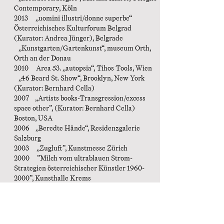
Contemporary, Köln
2013 „uomini illustri/donne superbe“
Österreichisches Kulturforum Belgrad
(Kurator: Andrea Jünger), Belgrade
„Kunstgarten/Gartenkunst“, museum Orth,
Orth an der Donau
2010 Area 53. „autopsia“, Tihos Tools, Wien
„46 Beard St. Show“, Brooklyn, New York
(Kurator: Bernhard Cella)
2007 „Artists books-Transgression/excess
space other”, (Kurator: Bernhard Cella)
Boston, USA
2006 „Beredte Hände“, Residenzgalerie
Salzburg
2003 „Zugluft”, Kunstmesse Zürich
2000 ”Milch vom ultrablauen Strom-
Strategien österreichischer Künstler 1960-
2000”, Kunsthalle Krems
1998 „brückl/schmoll & boehme”, Galerie
Mezzanin, Wien
1997 Videopräsentation, Trabant, Museum d.
20. Jhdts, Wien