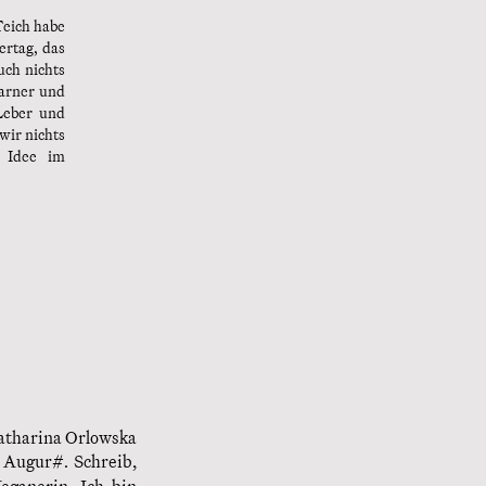
Teich habe
ertag, das
uch nichts
Warner und
 Leber und
 wir nichts
e Idee im
atharina Orlowska
 Augur#. Schreib,