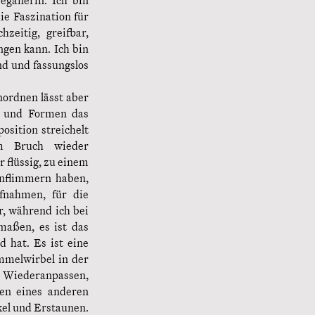
eganerin. Ich bin
ie Faszination für
zeitig, greifbar,
ngen kann. Ich bin
nd und fassungslos
nordnen lässt aber
n und Formen das
sition streichelt
em Bruch wieder
 flüssig, zu einem
enflimmern haben,
fnahmen, für die
r, während ich bei
maßen, es ist das
 hat. Es ist eine
ommelwirbel in der
n Wiederanpassen,
ben eines anderen
kel und Erstaunen.