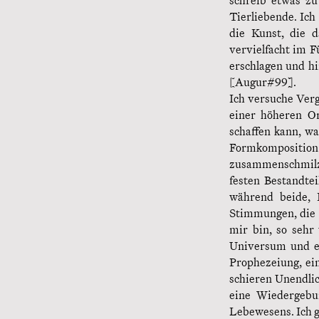
schreib etwas zu
Tierliebende. Ich
die Kunst, die d
vervielfacht im F
erschlagen und hi
[Augur#99].
Ich versuche Verg
einer höheren O
schaffen kann, w
Formkompositio
zusammenschmilzt. 
festen Bestandte
während beide, 
Stimmungen, die i
mir bin, so sehr
Universum und ei
Prophezeiung, ein
schieren Unendli
eine Wiedergebur
Lebewesens. Ich g