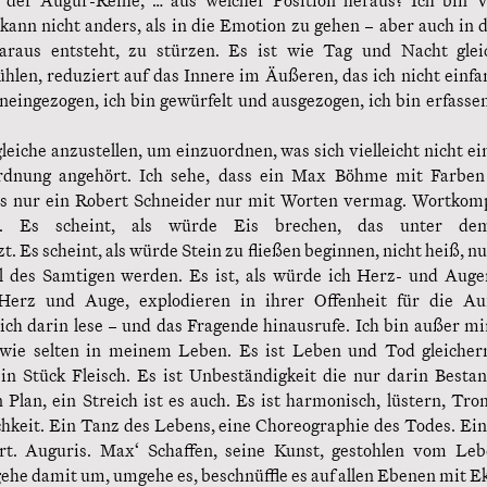
 der Augur-Reihe, … aus welcher Position heraus? Ich bin V
 kann nicht anders, als in die Emotion zu gehen – aber auch in d
araus entsteht, zu stürzen. Es ist wie Tag und Nacht gleich
ühlen, reduziert auf das Innere im Äußeren, das ich nicht einfa
neingezogen, ich bin gewürfelt und ausgezogen, ich bin erfasse
leiche anzustellen, um einzuordnen, was sich vielleicht nicht ei
rdnung angehört. Ich sehe, dass ein Max Böhme mit Farbe
as nur ein Robert Schneider nur mit Worten vermag. Wortkompo
n. Es scheint, als würde Eis brechen, das unter d
Es scheint, als würde Stein zu fließen beginnen, nicht heiß, nur
il des Samtigen werden. Es ist, als würde ich Herz- und Aug
Herz und Auge, explodieren in ihrer Offenheit für die Au
ch darin lese – und das Fragende hinausrufe. Ich bin außer mi
 wie selten in meinem Leben. Es ist Leben und Tod gleicher
n Stück Fleisch. Es ist Unbeständigkeit die nur darin Bestand
 Plan, ein Streich ist es auch. Es ist harmonisch, lüstern, Tr
chkeit. Ein Tanz des Lebens, eine Choreographie des Todes. Ei
t. Auguris. Max‘ Schaffen, seine Kunst, gestohlen vom Le
ehe damit um, umgehe es, beschnüffle es auf allen Ebenen mit E