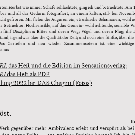
tzten Herbst wie immer Schafe schlachtete, ging ich und betrachtete. Am 
eber und all das Gedärm fotografïert, an einem kalten, stil- len Novemb
icht gefroren. Mir fïelen die Auguren ein, etruskische Schamanen, wohl a
ls Betrachter. Hochsensible, auf das Gemein- wohl achtende, sensible 
n fünf Disziplinen: Blitze und deren Weg; Vögel und deren Flug; die
and; irgendwas über die Qualität der Zeit; und noch eine fünfte, über die
Das Zerteilen und neu wieder Zusammensetzen ist eine wichtig
smus
RI
, das Heft und die Edition im Sensationsverlag:
RI
das Heft als PDF
llung 2022 bei DAS Chegini (Fotos)
öst.
K
erk gegenüber mehr Ambivalenz erlebt und verspürt als bei