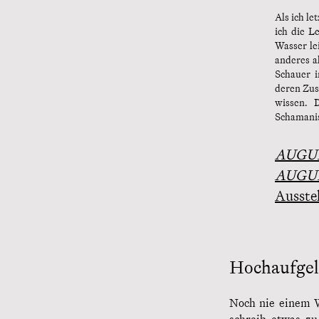
Als ich le
ich die L
Wasser le
anderes a
Schauer i
deren Zust
wissen. 
Schamani
AUGU
AUGU
Ausste
Hochaufgel
Noch nie einem W