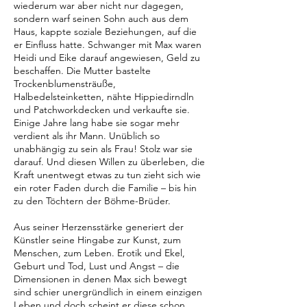
wiederum war aber nicht nur dagegen,
sondern warf seinen Sohn auch aus dem
Haus, kappte soziale Beziehungen, auf die
er Einfluss hatte. Schwanger mit Max waren
Heidi und Eike darauf angewiesen, Geld zu
beschaffen. Die Mutter bastelte
Trockenblumensträuße,
Halbedelsteinketten, nähte Hippiedirndln
und Patchworkdecken und verkaufte sie.
Einige Jahre lang habe sie sogar mehr
verdient als ihr Mann. Unüblich so
unabhängig zu sein als Frau! Stolz war sie
darauf. Und diesen Willen zu überleben, die
Kraft unentwegt etwas zu tun zieht sich wie
ein roter Faden durch die Familie – bis hin
zu den Töchtern der Böhme-Brüder.
Aus seiner Herzensstärke generiert der
Künstler seine Hingabe zur Kunst, zum
Menschen, zum Leben. Erotik und Ekel,
Geburt und Tod, Lust und Angst – die
Dimensionen in denen Max sich bewegt
sind schier unergründlich in einem einzigen
Leben und doch scheint er diese schon