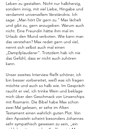
Leben zu gestalten. Nicht nur halbherzig,
sondern innig, mit viel Liebe, Hingabe und
verdammt universellem Verständnis. Ich
sage: „Man hört Dir gern zu.“ Max lächelt
und gibt zu, gern anzugeben. Warum auch
nicht. Eine Freundin hätte ihm mal im
Urlaub den Mund verboten. Wie kann man
das verstehen? Max redet gern und viel,
nennt sich selbst auch mal einen
„Dampfplauderer“. Trotzdem hab ich nie
das Gefühl, dass er nicht auch zuhören
kann.
Unser zweites Interview fließt schöner, ich
bin besser vorbereitet, weiß was ich fragen
möchte und auch so halb wie. Im Gespräch
raucht er viel, ich trinke Wein und beklage
mich über den Geschmack von Linsenchips
mit Rosmarin. Die Bibel habe Max schon
zwei Mal gelesen, er sehe im Alten
Testament einen wahrlich guten Plot. Von
den Aposteln scheint besonders Johannes
sehr sympathisch gewesen zu sein, „ein