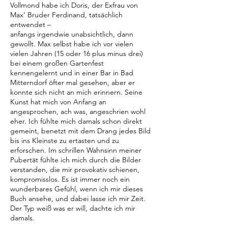
Vollmond habe ich Doris, der Exfrau von
Max’ Bruder Ferdinand, tatsächlich
entwendet –
anfangs irgendwie unabsichtlich, dann
gewollt. Max selbst habe ich vor vielen
vielen Jahren (15 oder 16 plus minus drei)
bei einem großen Gartenfest
kennengelernt und in einer Bar in Bad
Mitterndorf öfter mal gesehen, aber er
konnte sich nicht an mich erinnern. Seine
Kunst hat mich von Anfang an
angesprochen, ach was, angeschrien wohl
eher. Ich fühlte mich damals schon direkt
gemeint, benetzt mit dem Drang jedes Bild
bis ins Kleinste zu ertasten und zu
erforschen. Im schrillen Wahnsinn meiner
Pubertät fühlte ich mich durch die Bilder
verstanden, die mir provokativ schienen,
kompromisslos. Es ist immer noch ein
wunderbares Gefühl, wenn ich mir dieses
Buch ansehe, und dabei lasse ich mir Zeit.
Der Typ weiß was er will, dachte ich mir
damals.