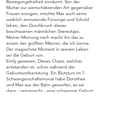
Bewegungsfreiheit einräumt. Von der
Mutter zur wertschätzenden Art gegenüber
Frauen erzogen, möchte Max auch seine
weiblich anmutende Fürsorge und Schuld
leben, den Durchbruch dieses
beschissenen männlichen Stereotyps.
Meiner Meinung nach macht ihn das zu
einem der größten Männer, die ich kenne.
Der magischste Moment in seinem Leben
sei die Geburt von
Emily gewesen. Dieses Chaos, welches
entstanden ist, schon während der
Geburtsvorbereitung. Ein Blutsturz im 7.
Schwangerschaftsmonat habe Dorothee
und Max aus der Bahn geworfen, es sei
dann - zeitgerecht - eine schwierige Geburt
gewesen. Max habe nicht gewusst, ob er
dem Arzt danken oder ihn umbringen
sollte. Im Raum waren Geburt und Tod
gleichzeitig, Angst und Freude spürbar. Das
Adrenalin am Max-i-mum. Viele
Jahre mit Krisen, Affären und
Verliebtheiten, Verletzungen, Humor und
Geschichten kamen danach. Dann die