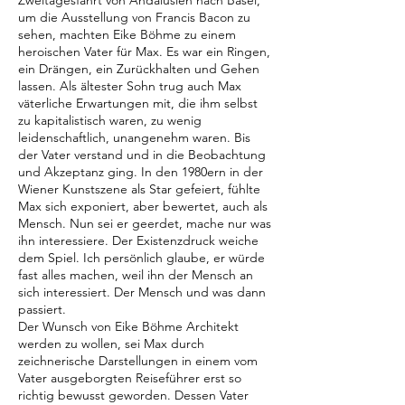
Zweitagesfahrt von Andalusien nach Basel,
um die Ausstellung von Francis Bacon zu
sehen, machten Eike Böhme zu einem
heroischen Vater für Max. Es war ein Ringen,
ein Drängen, ein Zurückhalten und Gehen
lassen. Als ältester Sohn trug auch Max
väterliche Erwartungen mit, die ihm selbst
zu kapitalistisch waren, zu wenig
leidenschaftlich, unangenehm waren. Bis
der Vater verstand und in die Beobachtung
und Akzeptanz ging. In den 1980ern in der
Wiener Kunstszene als Star gefeiert, fühlte
Max sich exponiert, aber bewertet, auch als
Mensch. Nun sei er geerdet, mache nur was
ihn interessiere. Der Existenzdruck weiche
dem Spiel. Ich persönlich glaube, er würde
fast alles machen, weil ihn der Mensch an
sich interessiert. Der Mensch und was dann
passiert.
Der Wunsch von Eike Böhme Architekt
werden zu wollen, sei Max durch
zeichnerische Darstellungen in einem vom
Vater ausgeborgten Reiseführer erst so
richtig bewusst geworden. Dessen Vater