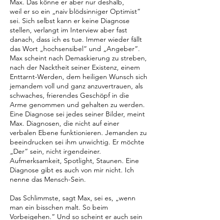
Max. Das könne er aber nur deshalb,
weil er so ein „naiv blödsinniger Optimist“
sei. Sich selbst kann er keine Diagnose
stellen, verlangt im Interview aber fast
danach, dass ich es tue. Immer wieder fällt
das Wort „hochsensibel“ und „Angeber“.
Max scheint nach Demaskierung zu streben,
nach der Nacktheit seiner Existenz, einem
Enttarnt-Werden, dem heiligen Wunsch sich
jemandem voll und ganz anzuvertrauen, als
schwaches, frierendes Geschöpf in die
Arme genommen und gehalten zu werden.
Eine Diagnose sei jedes seiner Bilder, meint
Max. Diagnosen, die nicht auf einer
verbalen Ebene funktionieren. Jemanden zu
beeindrucken sei ihm unwichtig. Er möchte
„Der“ sein, nicht irgendeiner.
Aufmerksamkeit, Spotlight, Staunen. Eine
Diagnose gibt es auch von mir nicht. Ich
nenne das Mensch-Sein.
Das Schlimmste, sagt Max, sei es, „wenn
man ein bisschen malt. So beim
Vorbeigehen.“ Und so scheint er auch sein