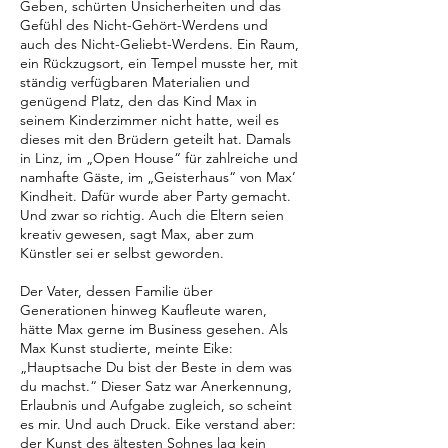
Geben, schürten Unsicherheiten und das
Gefühl des Nicht-Gehört-Werdens und
auch des Nicht-Geliebt-Werdens. Ein Raum,
ein Rückzugsort, ein Tempel musste her, mit
ständig verfügbaren Materialien und
genügend Platz, den das Kind Max in
seinem Kinderzimmer nicht hatte, weil es
dieses mit den Brüdern geteilt hat. Damals
in Linz, im „Open House“ für zahlreiche und
namhafte Gäste, im „Geisterhaus“ von Max’
Kindheit. Dafür wurde aber Party gemacht.
Und zwar so richtig. Auch die Eltern seien
kreativ gewesen, sagt Max, aber zum
Künstler sei er selbst geworden.
Der Vater, dessen Familie über
Generationen hinweg Kaufleute waren,
hätte Max gerne im Business gesehen. Als
Max Kunst studierte, meinte Eike:
„Hauptsache Du bist der Beste in dem was
du machst.“ Dieser Satz war Anerkennung,
Erlaubnis und Aufgabe zugleich, so scheint
es mir. Und auch Druck. Eike verstand aber:
der Kunst des ältesten Sohnes lag kein