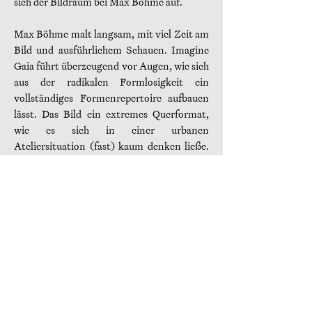
sich der Bildraum bei Max Böhme auf.
Max Böhme malt langsam, mit viel Zeit am
Bild und ausführlichem Schauen. Imagine
Gaia führt überzeugend vor Augen, wie sich
aus der radikalen Formlosigkeit ein
vollständiges Formenrepertoire aufbauen
lässt. Das Bild ein extremes Querformat,
wie es sich in einer urbanen
Ateliersituation (fast) kaum denken ließe.
Es entstand in langen Arbeitsphasen
zunächst nicht aufgespannt in direkter
Konfrontation mit der Landschaft und
ihren Materialien, lange vor dem ersten
Farbauftrag. Auf diese Weise sind Substanz
und Magie von Humus, der Vegetation und
dem Außerzivilisatorischen in die
Bildmaterie eingearbeitet. Die Auffassung
des Materials ist damit materialbezogen
wie bei Beuys und spirituell aufgeladen wie